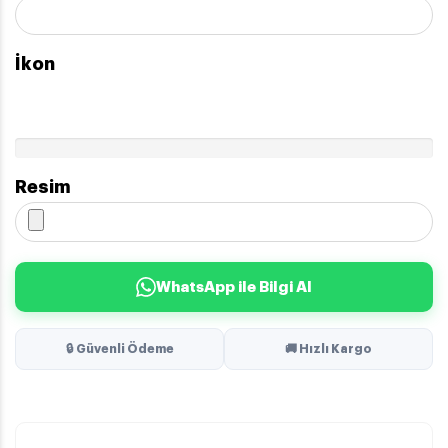
İkon
Resim
WhatsApp ile Bilgi Al
🔒 Güvenli Ödeme
🚚 Hızlı Kargo