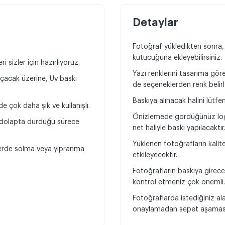
Detaylar
Fotoğraf yükledikten sonra,
kutucuğuna ekleyebilirsiniz.
 sizler için hazırlıyoruz.
Yazı renklerini tasarıma göre 
açacak üzerine, Uv baskı
de seçeneklerden renk belirl
Baskıya alınacak halini lütfe
 çok daha şık ve kullanışlı.
Önizlemede gördüğünüz log
, dolapta durduğu sürece
net haliyle baskı yapılacaktır
Yüklenen fotoğrafların kali
klerde solma veya yıpranma
etkileyecektir.
Fotoğrafların baskıya girece
kontrol etmeniz çok önemli
Fotoğraflarda istediğiniz al
onaylamadan sepet aşamasın