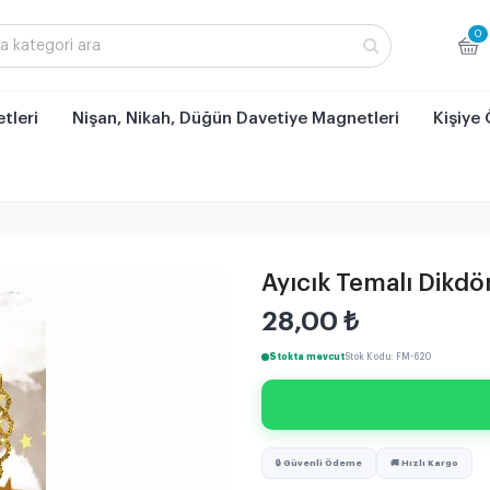
0
tleri
Nişan, Nikah, Düğün Davetiye Magnetleri
Kişiye 
Ayıcık Temalı Dikd
28,00
₺
Stokta mevcut
Stok Kodu: FM-620
🔒 Güvenli Ödeme
🚚 Hızlı Kargo