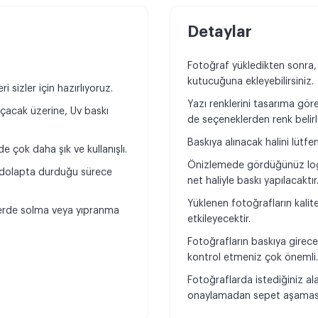
Detaylar
Fotoğraf yükledikten sonra,
kutucuğuna ekleyebilirsiniz.
 sizler için hazırlıyoruz.
Yazı renklerini tasarıma göre 
açacak üzerine, Uv baskı
de seçeneklerden renk belirl
Baskıya alınacak halini lütfe
 çok daha şık ve kullanışlı.
Önizlemede gördüğünüz log
, dolapta durduğu sürece
net haliyle baskı yapılacaktır
Yüklenen fotoğrafların kali
klerde solma veya yıpranma
etkileyecektir.
Fotoğrafların baskıya girece
kontrol etmeniz çok önemli
Fotoğraflarda istediğiniz al
onaylamadan sepet aşamasın