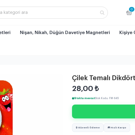
0
tleri
Nişan, Nikah, Düğün Davetiye Magnetleri
Kişiye 
Çilek Temalı Dikdö
28,00
₺
Stokta mevcut
Stok Kodu: FM-645
🔒 Güvenli Ödeme
🚚 Hızlı Kargo