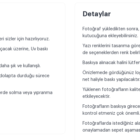
Detaylar
Fotoğraf yükledikten sonra,
kutucuğuna ekleyebilirsiniz.
 sizler için hazırlıyoruz.
Yazı renklerini tasarıma göre 
açacak üzerine, Uv baskı
de seçeneklerden renk belirle
Baskıya alınacak halini lütfe
ha şık ve kullanışlı.
Önizlemede gördüğünüz log
, dolapta durduğu sürece
net haliyle baskı yapılacaktır
Yüklenen fotoğrafların kali
klerde solma veya yıpranma
etkileyecektir.
Fotoğrafların baskıya girece
kontrol etmeniz çok önemli
Fotoğraflarda istediğiniz al
onaylamadan sepet aşamasın