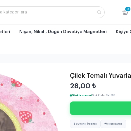
0
tleri
Nişan, Nikah, Düğün Davetiye Magnetleri
Kişiye 
Çilek Temalı Yuvarl
28,00
₺
Stokta mevcut
Stok Kodu: FM-896
🔒 Güvenli Ödeme
🚚 Hızlı Kargo