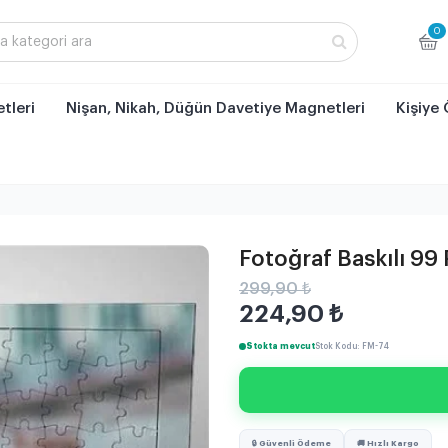
0
tleri
Nişan, Nikah, Düğün Davetiye Magnetleri
Kişiye 
Fotoğraf Baskılı 99
299,90 ₺
224,90
₺
Stokta mevcut
Stok Kodu: FM-74
🔒 Güvenli Ödeme
🚚 Hızlı Kargo