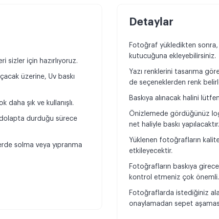
Detaylar
Fotoğraf yükledikten sonra,
kutucuğuna ekleyebilirsiniz.
 sizler için hazırlıyoruz.
Yazı renklerini tasarıma göre 
açacak üzerine, Uv baskı
de seçeneklerden renk belirl
Baskıya alınacak halini lütfe
 daha şık ve kullanışlı.
Önizlemede gördüğünüz log
, dolapta durduğu sürece
net haliyle baskı yapılacaktır
Yüklenen fotoğrafların kali
klerde solma veya yıpranma
etkileyecektir.
Fotoğrafların baskıya girece
kontrol etmeniz çok önemli
Fotoğraflarda istediğiniz al
onaylamadan sepet aşamasın