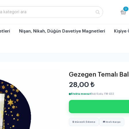
0
tleri
Nişan, Nikah, Düğün Davetiye Magnetleri
Kişiye 
Gezegen Temalı Ba
28,00
₺
Stokta mevcut
Stok Kodu: FM-432
🔒 Güvenli Ödeme
🚚 Hızlı Kargo