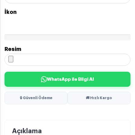
İkon
Resim
WhatsApp ile Bilgi Al
🔒 Güvenli Ödeme
🚚 Hızlı Kargo
Açıklama