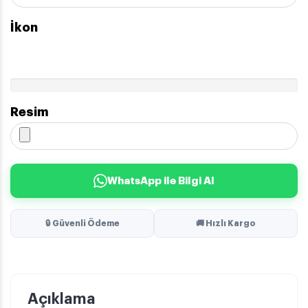
İkon
Resim
WhatsApp ile Bilgi Al
🔒 Güvenli Ödeme
🚚 Hızlı Kargo
Açıklama