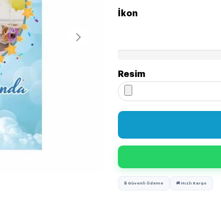
İkon
Resim
🔒 Güvenli Ödeme
🚚 Hızlı Kargo