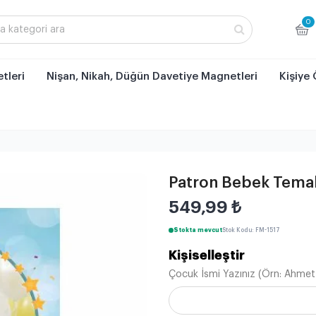
0
tleri
Nişan, Nikah, Düğün Davetiye Magnetleri
Kişiye 
Patron Bebek Temal
549,99
₺
Stokta mevcut
Stok Kodu: FM-1517
Kişiselleştir
Çocuk İsmi Yazınız (Örn: Ahmet