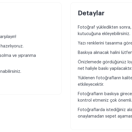
Detaylar
Fotoğraf yükledikten sonra,
kutucuğuna ekleyebilirsiniz.
rşılayın!
Yazı renklerini tasarıma göre 
hazırlıyoruz.
Baskıya alınacak halini lütfe
e solma ve yıpranma
Önizlemede gördüğünüz log
net haliyle baskı yapılacaktır
abilirsiniz.
Yüklenen fotoğrafların kali
etkileyecektir.
Fotoğrafların baskıya girece
kontrol etmeniz çok önemli
Fotoğraflarda istediğiniz al
onaylamadan sepet aşamasın