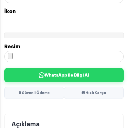
İkon
Resim
WhatsApp ile Bilgi Al
🔒 Güvenli Ödeme
🚚 Hızlı Kargo
Açıklama