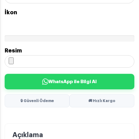
İkon
Resim
WhatsApp ile Bilgi Al
🔒 Güvenli Ödeme
🚚 Hızlı Kargo
Açıklama