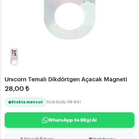
Unıcorn Temalı Dikdörtgen Açacak Magneti
28,00
₺
Stokta mevcut
Stok Kodu: FM-841
WhatsApp ile Bilgi Al