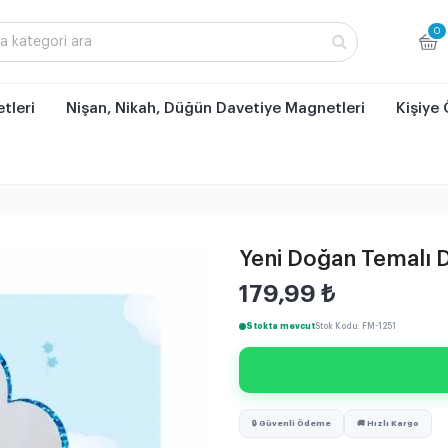
0
tleri
Nişan, Nikah, Düğün Davetiye Magnetleri
Kişiye 
Yeni Doğan Temalı
179,99
₺
Stokta mevcut
Stok Kodu: FM-1251
🔒 Güvenli Ödeme
🚚 Hızlı Kargo