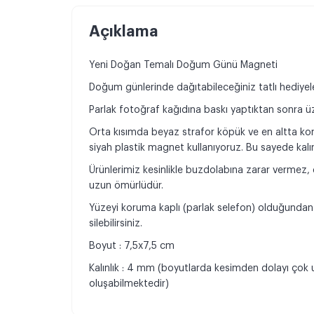
Açıklama
Yeni Doğan Temalı Doğum Günü Magneti
Doğum günlerinde dağıtabileceğiniz tatlı hediyeleri
Parlak fotoğraf kağıdına baskı yaptıktan sonra ü
Orta kısımda beyaz strafor köpük ve en altta ko
siyah plastik magnet kullanıyoruz. Bu sayede kal
Ürünlerimiz kesinlikle buzdolabına zarar vermez
uzun ömürlüdür.
Yüzeyi koruma kaplı (parlak selefon) olduğundan d
silebilirsiniz.
Boyut : 7,5x7,5 cm
Kalınlık : 4 mm (boyutlarda kesimden dolayı çok u
oluşabilmektedir)