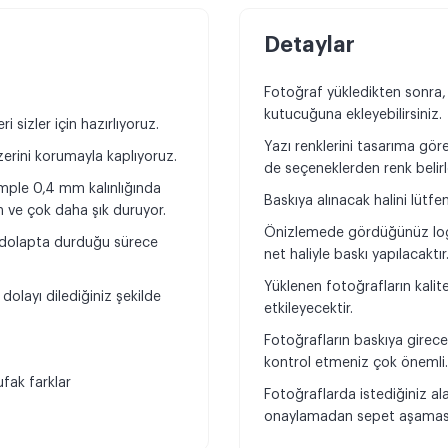
Detaylar
Fotoğraf yükledikten sonra
kutucuğuna ekleyebilirsiniz.
 sizler için hazırlıyoruz.
Yazı renklerini tasarıma göre 
zerini korumayla kaplıyoruz.
de seçeneklerden renk belirle
mple 0,4 mm kalınlığında
Baskıya alınacak halini lütfe
ın ve çok daha şık duruyor.
Önizlemede gördüğünüz log
, dolapta durduğu sürece
net haliyle baskı yapılacaktır
Yüklenen fotoğrafların kali
olayı dilediğiniz şekilde
etkileyecektir.
Fotoğrafların baskıya girece
kontrol etmeniz çok önemli
fak farklar
Fotoğraflarda istediğiniz al
onaylamadan sepet aşamasın