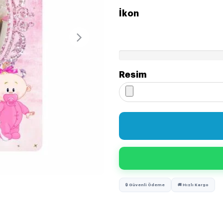
İkon
Resim
🔒 Güvenli Ödeme
🚚 Hızlı Kargo