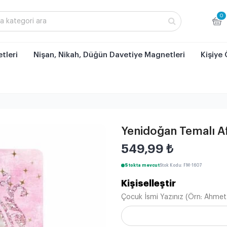
0
tleri
Nişan, Nikah, Düğün Davetiye Magnetleri
Kişiye 
Yenidoğan Temalı Af
549,99
₺
Stokta mevcut
Stok Kodu: FM-1607
Kişiselleştir
Çocuk İsmi Yazınız (Örn: Ahmet