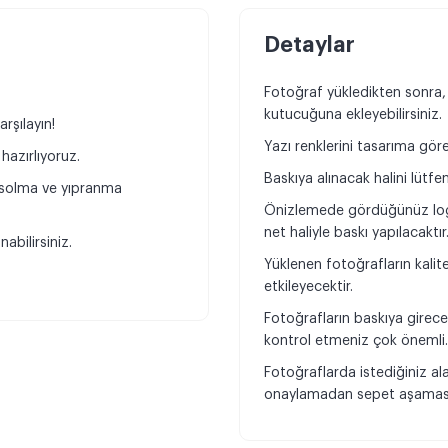
Detaylar
Fotoğraf yükledikten sonra,
kutucuğuna ekleyebilirsiniz.
rşılayın!
Yazı renklerini tasarıma göre 
hazırlıyoruz.
Baskıya alınacak halini lütfe
e solma ve yıpranma
Önizlemede gördüğünüz log
net haliyle baskı yapılacaktır
abilirsiniz.
Yüklenen fotoğrafların kali
etkileyecektir.
Fotoğrafların baskıya girece
kontrol etmeniz çok önemli
Fotoğraflarda istediğiniz al
onaylamadan sepet aşamasın