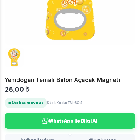
Yenidoğan Temalı Balon Açacak Magneti
28,00
₺
Stokta mevcut
Stok Kodu: FM-604
WhatsApp ile Bilgi Al