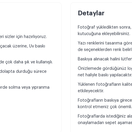
Detaylar
Fotoğraf yükledikten sonra,
kutucuğuna ekleyebilirsiniz.
 sizler için hazırlıyoruz.
Yazı renklerini tasarıma göre 
açacak üzerine, Uv baskı
de seçeneklerden renk belirle
Baskıya alınacak halini lütfe
 çok daha şık ve kullanışlı.
Önizlemede gördüğünüz log
, dolapta durduğu sürece
net haliyle baskı yapılacaktır
Yüklenen fotoğrafların kali
klerde solma veya yıpranma
etkileyecektir.
Fotoğrafların baskıya girece
kontrol etmeniz çok önemli
Fotoğraflarda istediğiniz al
onaylamadan sepet aşamasın