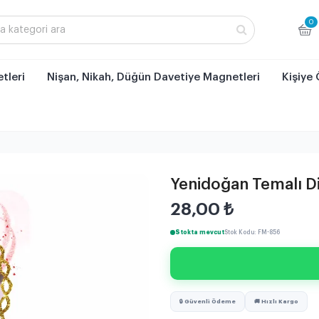
0
tleri
Nişan, Nikah, Düğün Davetiye Magnetleri
Kişiye 
Yenidoğan Temalı D
28,00
₺
Stokta mevcut
Stok Kodu: FM-856
🔒 Güvenli Ödeme
🚚 Hızlı Kargo